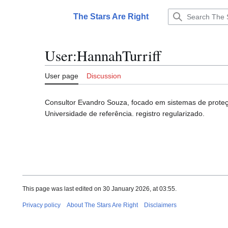
Jump
to
The Stars Are Right
Main menu
content
User
:
HannahTurriff
User page
Discussion
Consultor Evandro Souza, focado em sistemas de prote
Universidade de referência. registro regularizado.
This page was last edited on 30 January 2026, at 03:55.
Privacy policy
About The Stars Are Right
Disclaimers