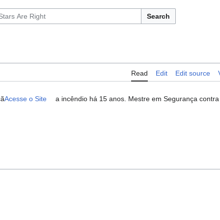
Search
Read
Edit
Edit source
çã
Acesse o Site
a incêndio há 15 anos. Mestre em Segurança contra 