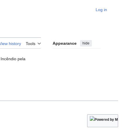
Log in
Personal
Appearance
hide
View history
Tools
Incêndio pela